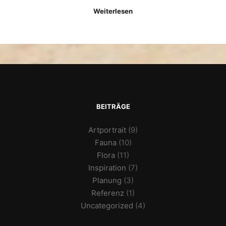
Weiterlesen
BEITRÄGE
Artportrait
(9)
Fauna
(10)
Flora
(11)
Inspiration
(7)
Planung
(3)
Referenz
(1)
Uncategorized
(4)