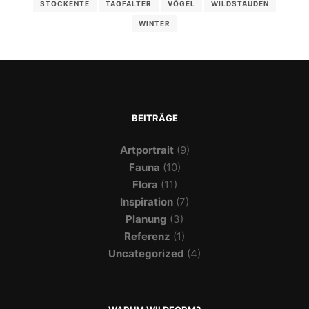
STOCKENTE
TAGFALTER
VÖGEL
WILDSTAUDEN
WINTER
BEITRÄGE
Artportrait
(9)
Fauna
(10)
Flora
(11)
Inspiration
(7)
Planung
(3)
Referenz
(1)
Uncategorized
(4)