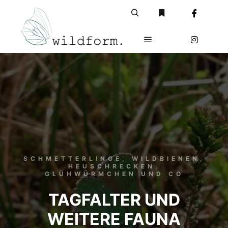
Suchen
Weitere Informatio
Hauptmenü
SCHMETTERLINGE, WILDBIENEN,
HEUSCHRECKEN,
GLÜHWÜRMCHEN UND CO
TAGFALTER UND
WEITERE FAUNA